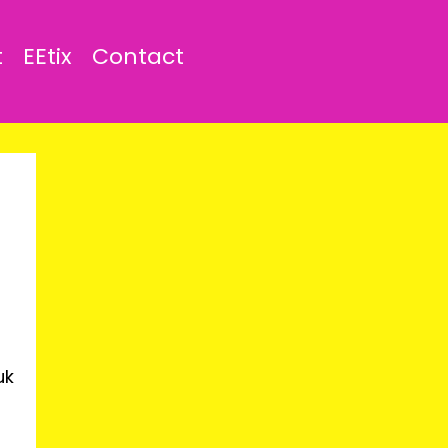
t
EEtix
Contact
uk