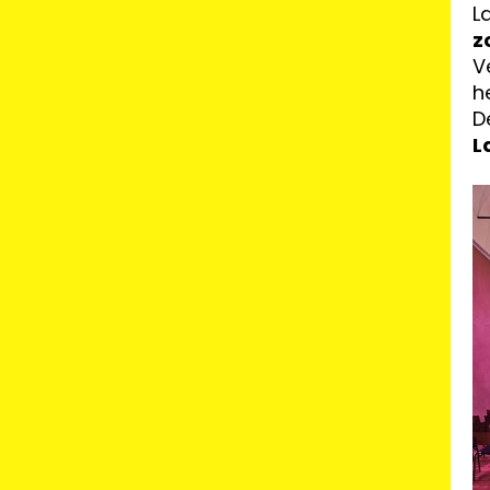
L
z
V
he
D
L