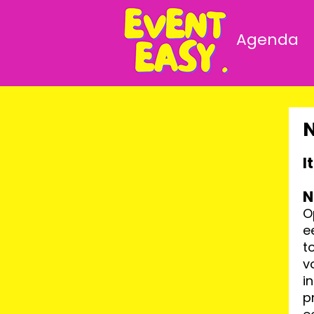
Agenda
I
N
O
e
t
v
i
p