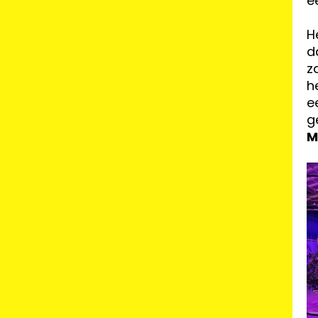
e
H
d
z
h
e
g
M