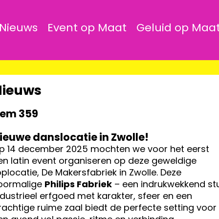
Nieuws
Event op Maat
Geluid op Maa
Nieuws
tem 359
ieuwe danslocatie in Zwolle!
p 14 december 2025 mochten we voor het eerst
en latin event organiseren op deze geweldige
oplocatie, De Makersfabriek in Zwolle. Deze
oormalige
Philips Fabriek
– een indrukwekkend st
ndustrieel erfgoed met karakter, sfeer en een
rachtige ruime zaal biedt de perfecte setting voor