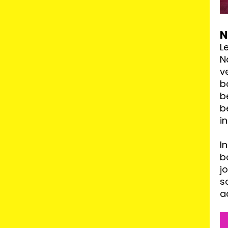
N
L
N
v
b
b
b
i
I
b
j
s
a