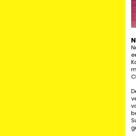
N
N
e
K
m
C
D
v
v
b
S
g