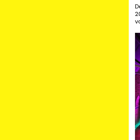
D
2
v