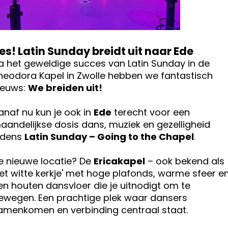
es! Latin Sunday breidt uit naar Ede
a het geweldige succes van Latin Sunday in de
heodora Kapel in Zwolle hebben we fantastisch
ieuws:
We breiden uit!
anaf nu kun je ook in
Ede
terecht voor een
aandelijkse dosis dans, muziek en gezelligheid
ijdens
Latin Sunday – Going to the Chapel
.
e nieuwe locatie? De
Ericakapel
– ook bekend als
het witte kerkje' met hoge plafonds, warme sfeer e
en houten dansvloer die je uitnodigt om te
ewegen. Een prachtige plek waar dansers
amenkomen en verbinding centraal staat.