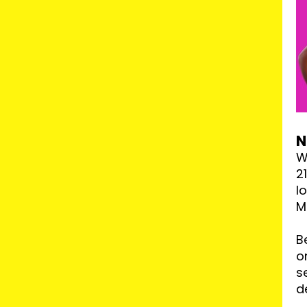
N
W
2
l
M
B
o
s
d