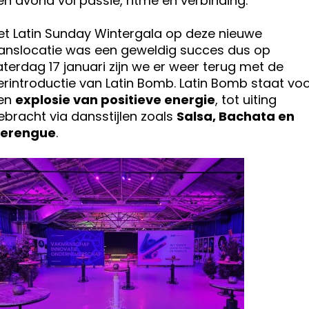
en avond vol passie, ritme en verbinding.
et Latin Sunday Wintergala op deze nieuwe
anslocatie was een geweldig succes dus op
aterdag 17 januari zijn we er weer terug met de
erintroductie van Latin Bomb. Latin Bomb staat vo
en
explosie van positieve energie
, tot uiting
ebracht via dansstijlen zoals
Salsa, Bachata en
erengue
.