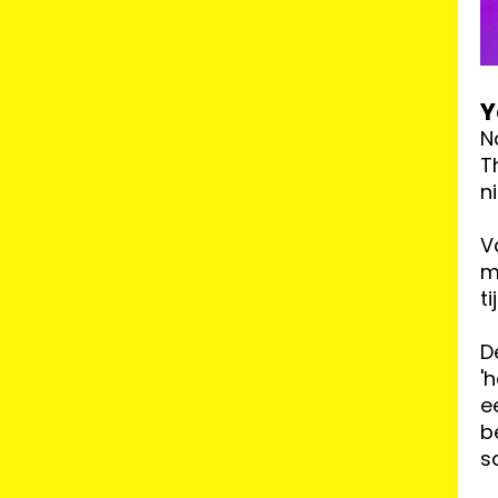
Y
N
T
n
V
m
t
D
'
e
b
s